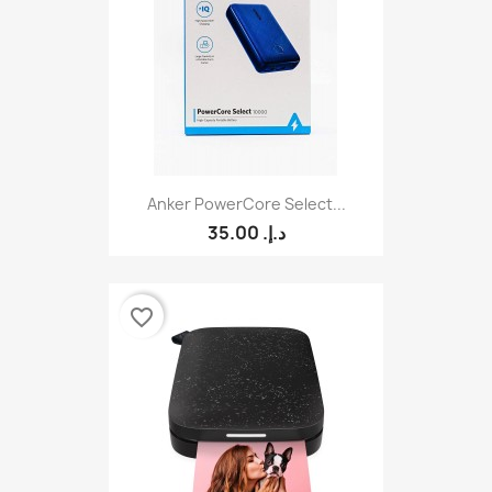
Anker PowerCore Select...
35.00 د.إ.‏
favorite_border