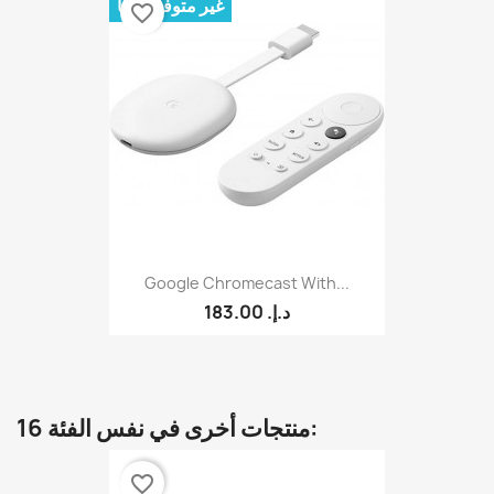
غير متوفر حالياً
favorite_border
Google Chromecast With...
183.00 د.إ.‏
16 منتجات أخرى في نفس الفئة:
favorite_border