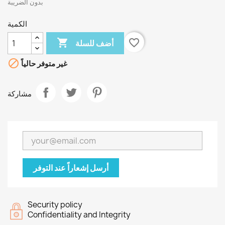
بدون الضريبة
الكمية

favorite_border
أضف للسلة

غير متوفر حالياً
مشاركة
أرسل إشعاراً عند التوفر
Security policy
Confidentiality and Integrity