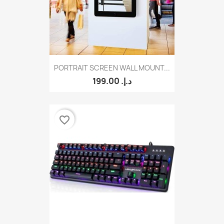
PORTRAIT SCREEN WALL MOUNT...
199.00 د.إ.‏
favorite_border