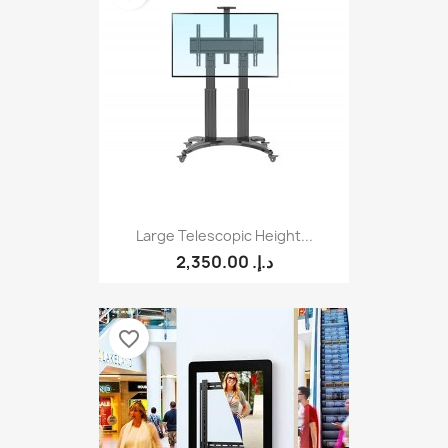
Large Telescopic Height...
2,350.00 د.إ.‏
favorite_border