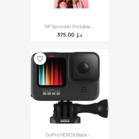
HP Sprocket Portable...
375.00 د.إ.‏
favorite_border
GoPro HERO9 Black -...