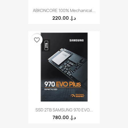
ABKONCORE 100% Mechanical...
220.00 د.إ.‏
favorite_border
SSD 2TB SAMSUNG 970 EVO...
780.00 د.إ.‏