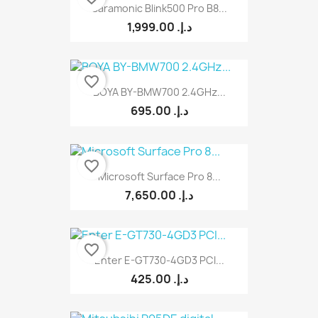
Saramonic Blink500 Pro B8...
1,999.00 د.إ.‏
favorite_border
BOYA BY-BMW700 2.4GHz...
695.00 د.إ.‏
favorite_border
Microsoft Surface Pro 8...
7,650.00 د.إ.‏
favorite_border
Enter E-GT730-4GD3 PCI...
425.00 د.إ.‏